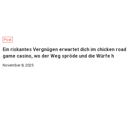
Post
Ein riskantes Vergnügen erwartet dich im chicken road
game casino, wo der Weg spröde und die Würfe h
November 8, 2025