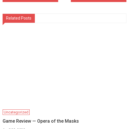
navigation
Related Posts
Uncategorized
Game Review — Opera of the Masks