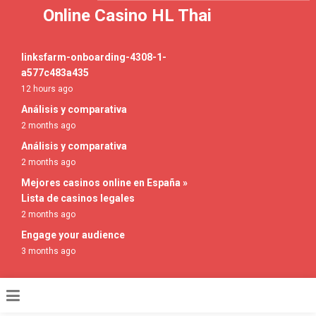
Skip
Online Casino HL Thai
to
content
linksfarm-onboarding-4308-1-
a577c483a435
12 hours ago
Análisis y comparativa
2 months ago
Análisis y comparativa
2 months ago
Mejores casinos online en España »
Lista de casinos legales
2 months ago
Engage your audience
3 months ago