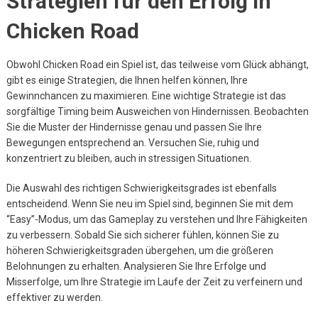
Strategien für den Erfolg in
Chicken Road
Obwohl Chicken Road ein Spiel ist, das teilweise vom Glück abhängt,
gibt es einige Strategien, die Ihnen helfen können, Ihre
Gewinnchancen zu maximieren. Eine wichtige Strategie ist das
sorgfältige Timing beim Ausweichen von Hindernissen. Beobachten
Sie die Muster der Hindernisse genau und passen Sie Ihre
Bewegungen entsprechend an. Versuchen Sie, ruhig und
konzentriert zu bleiben, auch in stressigen Situationen.
Die Auswahl des richtigen Schwierigkeitsgrades ist ebenfalls
entscheidend. Wenn Sie neu im Spiel sind, beginnen Sie mit dem
“Easy”-Modus, um das Gameplay zu verstehen und Ihre Fähigkeiten
zu verbessern. Sobald Sie sich sicherer fühlen, können Sie zu
höheren Schwierigkeitsgraden übergehen, um die größeren
Belohnungen zu erhalten. Analysieren Sie Ihre Erfolge und
Misserfolge, um Ihre Strategie im Laufe der Zeit zu verfeinern und
effektiver zu werden.