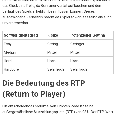
Hindernisse eine erhebliche Portion Geschick erfordert, spielt auch
das Glück eine Rolle, da Boni unerwartet auftauchen und den
Verlauf des Spiels erheblich beeinflussen können. Dieses
ausgewogene Verhältnis macht das Spiel sowohl fesselnd als auch
unvorhersehbar.
Schwierigkeitsgrad
Risiko
Potenzieller Gewinn
Easy
Gering
Geringer
Medium
Mittel
Mittel
Hard
Hoch
Hoch
Hardcore
Sehr hoch
Sehr hoch
Die Bedeutung des RTP
(Return to Player)
Ein entscheidendes Merkmal von Chicken Road ist seine
außergewöhnliche Auszahlungsquote (RTP) von 98%. Der RTP-Wert