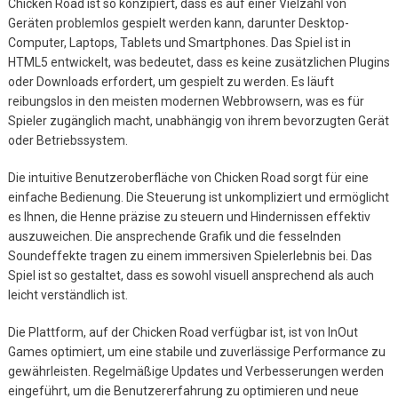
Chicken Road ist so konzipiert, dass es auf einer Vielzahl von
Geräten problemlos gespielt werden kann, darunter Desktop-
Computer, Laptops, Tablets und Smartphones. Das Spiel ist in
HTML5 entwickelt, was bedeutet, dass es keine zusätzlichen Plugins
oder Downloads erfordert, um gespielt zu werden. Es läuft
reibungslos in den meisten modernen Webbrowsern, was es für
Spieler zugänglich macht, unabhängig von ihrem bevorzugten Gerät
oder Betriebssystem.
Die intuitive Benutzeroberfläche von Chicken Road sorgt für eine
einfache Bedienung. Die Steuerung ist unkompliziert und ermöglicht
es Ihnen, die Henne präzise zu steuern und Hindernissen effektiv
auszuweichen. Die ansprechende Grafik und die fesselnden
Soundeffekte tragen zu einem immersiven Spielerlebnis bei. Das
Spiel ist so gestaltet, dass es sowohl visuell ansprechend als auch
leicht verständlich ist.
Die Plattform, auf der Chicken Road verfügbar ist, ist von InOut
Games optimiert, um eine stabile und zuverlässige Performance zu
gewährleisten. Regelmäßige Updates und Verbesserungen werden
eingeführt, um die Benutzererfahrung zu optimieren und neue